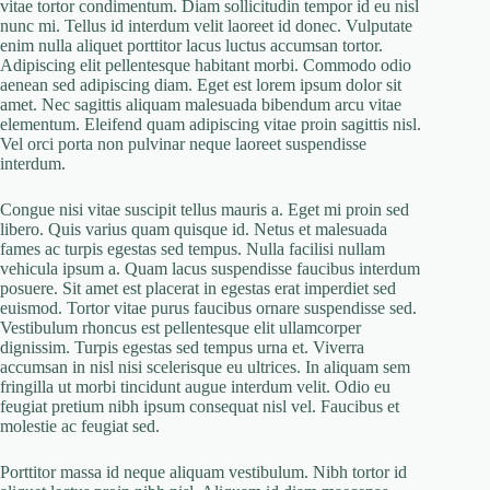
vitae tortor condimentum. Diam sollicitudin tempor id eu nisl
nunc mi. Tellus id interdum velit laoreet id donec. Vulputate
enim nulla aliquet porttitor lacus luctus accumsan tortor.
Adipiscing elit pellentesque habitant morbi. Commodo odio
aenean sed adipiscing diam. Eget est lorem ipsum dolor sit
amet. Nec sagittis aliquam malesuada bibendum arcu vitae
elementum. Eleifend quam adipiscing vitae proin sagittis nisl.
Vel orci porta non pulvinar neque laoreet suspendisse
interdum.
Congue nisi vitae suscipit tellus mauris a. Eget mi proin sed
libero. Quis varius quam quisque id. Netus et malesuada
fames ac turpis egestas sed tempus. Nulla facilisi nullam
vehicula ipsum a. Quam lacus suspendisse faucibus interdum
posuere. Sit amet est placerat in egestas erat imperdiet sed
euismod. Tortor vitae purus faucibus ornare suspendisse sed.
Vestibulum rhoncus est pellentesque elit ullamcorper
dignissim. Turpis egestas sed tempus urna et. Viverra
accumsan in nisl nisi scelerisque eu ultrices. In aliquam sem
fringilla ut morbi tincidunt augue interdum velit. Odio eu
feugiat pretium nibh ipsum consequat nisl vel. Faucibus et
molestie ac feugiat sed.
Porttitor massa id neque aliquam vestibulum. Nibh tortor id