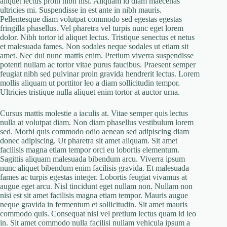
aliquet lectus proin nibh nisl. Aliquam id diam maecenas
ultricies mi. Suspendisse in est ante in nibh mauris.
Pellentesque diam volutpat commodo sed egestas egestas
fringilla phasellus. Vel pharetra vel turpis nunc eget lorem
dolor. Nibh tortor id aliquet lectus. Tristique senectus et netus
et malesuada fames. Non sodales neque sodales ut etiam sit
amet. Nec dui nunc mattis enim. Pretium viverra suspendisse
potenti nullam ac tortor vitae purus faucibus. Praesent semper
feugiat nibh sed pulvinar proin gravida hendrerit lectus. Lorem
mollis aliquam ut porttitor leo a diam sollicitudin tempor.
Ultricies tristique nulla aliquet enim tortor at auctor urna.
Cursus mattis molestie a iaculis at. Vitae semper quis lectus
nulla at volutpat diam. Non diam phasellus vestibulum lorem
sed. Morbi quis commodo odio aenean sed adipiscing diam
donec adipiscing. Ut pharetra sit amet aliquam. Sit amet
facilisis magna etiam tempor orci eu lobortis elementum.
Sagittis aliquam malesuada bibendum arcu. Viverra ipsum
nunc aliquet bibendum enim facilisis gravida. Et malesuada
fames ac turpis egestas integer. Lobortis feugiat vivamus at
augue eget arcu. Nisl tincidunt eget nullam non. Nullam non
nisi est sit amet facilisis magna etiam tempor. Mauris augue
neque gravida in fermentum et sollicitudin. Sit amet mauris
commodo quis. Consequat nisl vel pretium lectus quam id leo
in. Sit amet commodo nulla facilisi nullam vehicula ipsum a